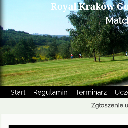
Royal Kraków Go
Matc
Start
Regulamin
Terminarz
Ucz
Zgłoszenie u