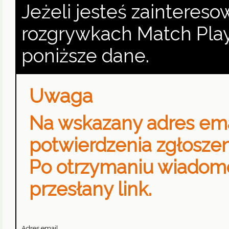
Jeżeli jesteś zainteres
rozgrywkach Match Play 
poniższe dane.
Uwaga
Na wskazany adres emai
potwierdzenia zgłoszen
Po otrzymaniu wiadomośc
przesłany link.
Adres email